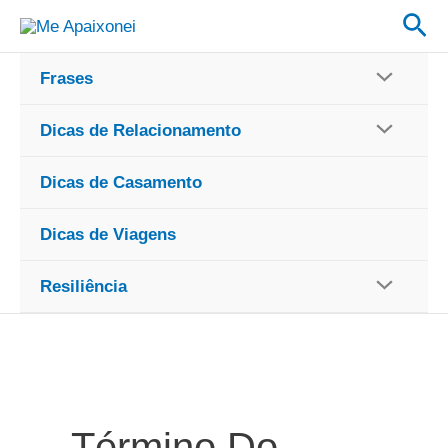
Ir
Pes
para
o
Frases
conteúdo
Dicas de Relacionamento
Dicas de Casamento
Dicas de Viagens
Resiliência
Término Do