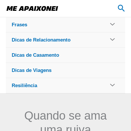
Ir
Pes
para
o
Frases
conteúdo
Dicas de Relacionamento
Dicas de Casamento
Dicas de Viagens
Resiliência
Quando se ama
uma ruiva