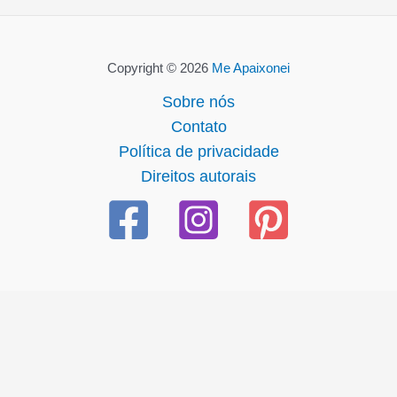
Copyright © 2026
Me Apaixonei
Sobre nós
Contato
Política de privacidade
Direitos autorais
l giriş
starzbet giriş
starzbet
starzbet güncel giriş
starzbet 