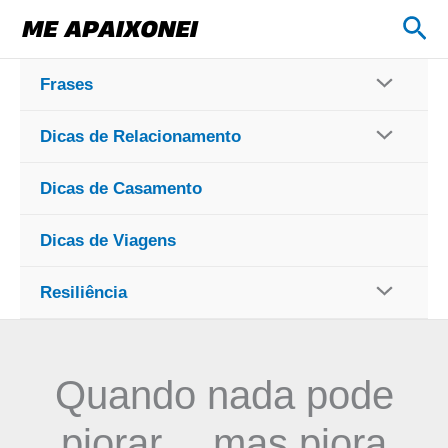
Ir
Pes
para
o
Frases
conteúdo
Dicas de Relacionamento
Dicas de Casamento
Dicas de Viagens
Resiliência
Quando nada pode
piorar… mas piora