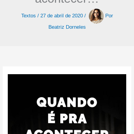
Textos
/
27 de abril de 2020
/
Por
Beatriz Dorneles