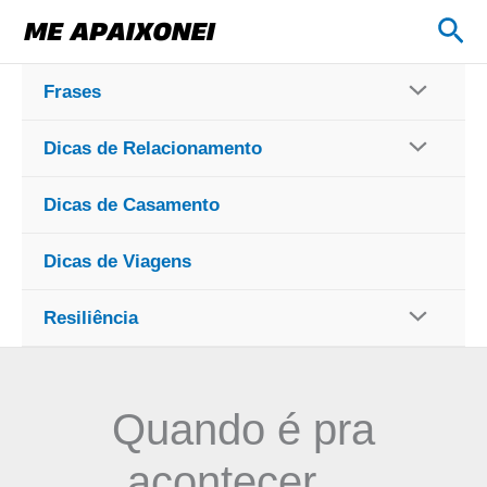
Ir
Pes
para
o
Frases
conteúdo
Dicas de Relacionamento
Dicas de Casamento
Dicas de Viagens
Resiliência
Quando é pra
acontecer…