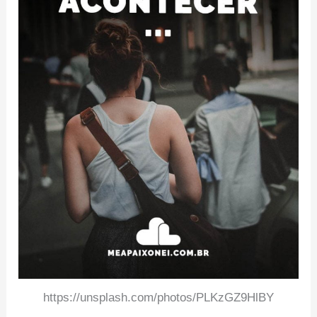
https://unsplash.com/photos/PLKzGZ9HlBY