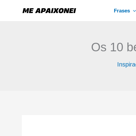
Ir
Frases
para
o
conteúdo
Os 10 be
Inspir