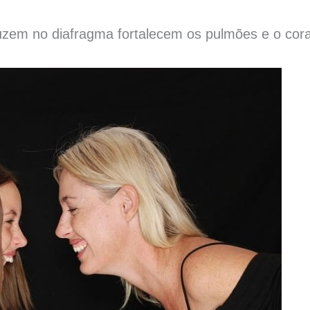
zem no diafragma fortalecem os pulmões e o cor