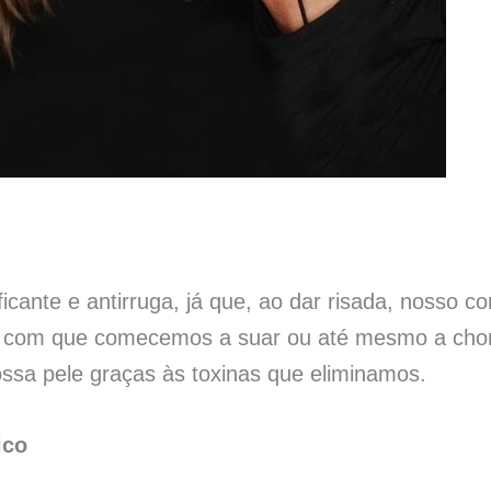
ificante e antirruga, já que, ao dar risada, nosso
z com que comecemos a suar ou até mesmo a chora
ssa pele graças às toxinas que eliminamos.
ico