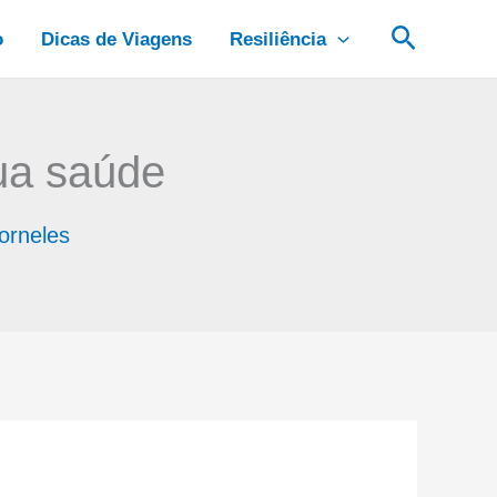
Pesquis
o
Dicas de Viagens
Resiliência
sua saúde
orneles