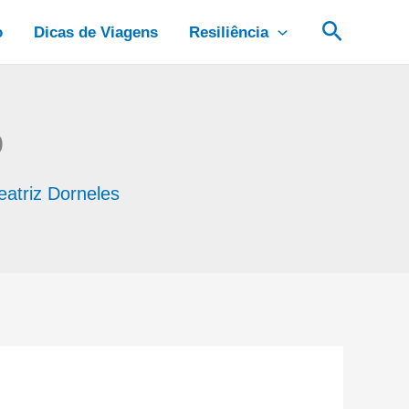
Pesquis
o
Dicas de Viagens
Resiliência
o
eatriz Dorneles