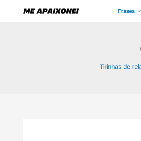
Ir
Frases
para
o
conteúdo
Tirinhas de re