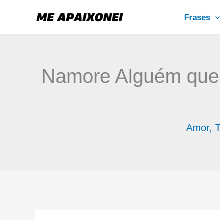
Ir
Frases
para
o
conteúdo
Namore Alguém que 
Amor
,
T