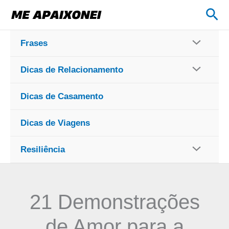
Ir
Pes
para
o
Frases
conteúdo
Dicas de Relacionamento
Dicas de Casamento
Dicas de Viagens
Resiliência
21 Demonstrações
de Amor para a