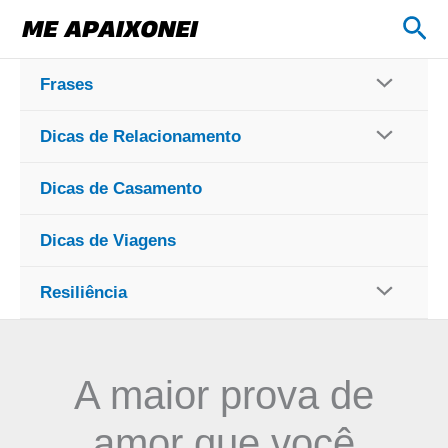
Ir
Pes
para
o
Frases
conteúdo
Dicas de Relacionamento
Dicas de Casamento
Dicas de Viagens
Resiliência
A maior prova de
amor que você