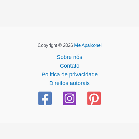
Copyright © 2026
Me Apaixonei
Sobre nós
Contato
Política de privacidade
Direitos autorais
ncel giriş
casibom giriş
casibom
casibom güncel giriş
casi