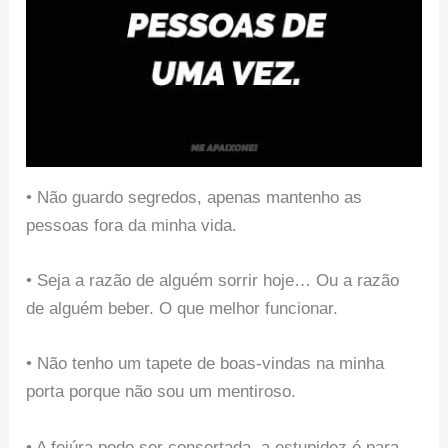
• Não guardo segredos, apenas mantenho as
pessoas fora da minha vida.
• Seja a razão de alguém sorrir hoje… Ou a razão
de alguém beber. O que melhor funcionar.
• Não tenho um tapete de boas-vindas na minha
porta porque não sou um mentiroso.
• A feiúra pode ser consertada, a estupidez é para