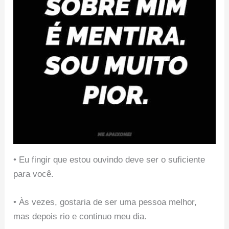
• Eu fingir que estou ouvindo deve ser o suficiente
para você.
• Às vezes, gostaria de ser uma pessoa melhor,
mas depois rio e continuo meu dia.