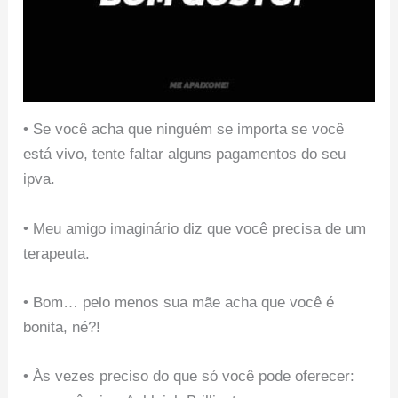
• Se você acha que ninguém se importa se você
está vivo, tente faltar alguns pagamentos do seu
ipva.
• Meu amigo imaginário diz que você precisa de um
terapeuta.
• Bom… pelo menos sua mãe acha que você é
bonita, né?!
• Às vezes preciso do que só você pode oferecer: