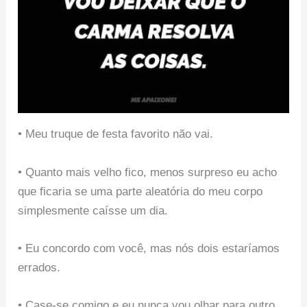
• Meu truque de festa favorito não vai.
• Quanto mais velho fico, menos surpreso eu acho
que ficaria se uma parte aleatória do meu corpo
simplesmente caísse um dia.
• Eu concordo com você, mas nós dois estaríamos
errados.
• Case-se comigo e eu nunca vou olhar para outro