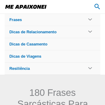
Ir
Pes
para
o
Frases
conteúdo
Dicas de Relacionamento
Dicas de Casamento
Dicas de Viagens
Resiliência
180 Frases
Sarcásticas Para