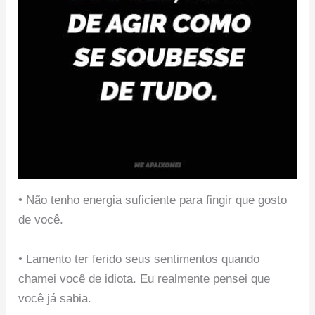
• Não tenho energia suficiente para fingir que gosto
de você.
• Lamento ter ferido seus sentimentos quando
chamei você de idiota. Eu realmente pensei que
você já sabia.