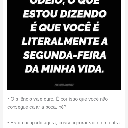
• O silêncio vale ouro. É por isso que você não
consegue calar a boca, né?!
• Estou ocupado agora, posso ignorar você em outra