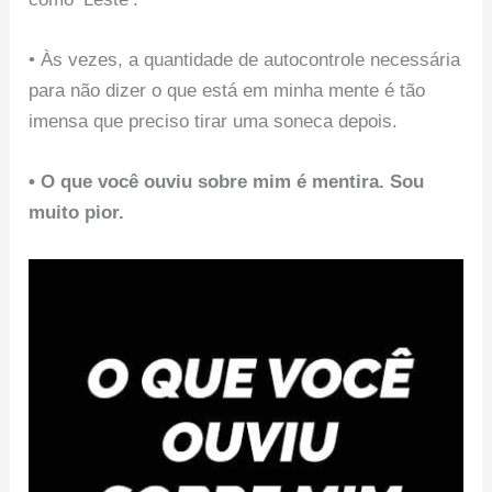
• Às vezes, a quantidade de autocontrole necessária
para não dizer o que está em minha mente é tão
imensa que preciso tirar uma soneca depois.
• O que você ouviu sobre mim é mentira. Sou
muito pior.