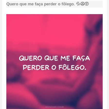
Quero que me faça perder o fôlego. 💦😩😵