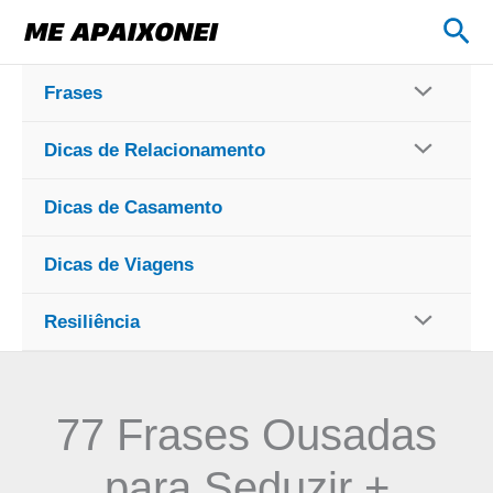
Ir
Pes
para
o
Frases
conteúdo
Dicas de Relacionamento
Dicas de Casamento
Dicas de Viagens
Resiliência
77 Frases Ousadas
para Seduzir +