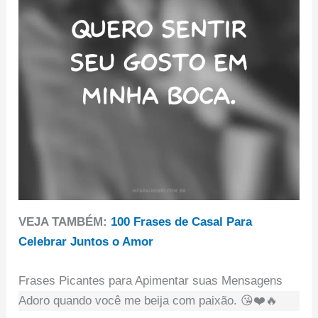
VEJA TAMBÉM:
100 Frases de Casal Para
Celebrar Juntos o Amor
Frases Picantes para Apimentar suas Mensagens
Adoro quando você me beija com paixão. 😘❤️🔥