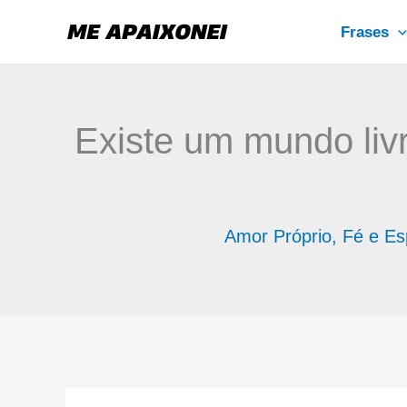
Ir
Frases
para
o
conteúdo
Existe um mundo liv
Amor Próprio
,
Fé e Es