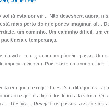
ão, confie nEle!
ol já está por vir… Não desespera agora, just
 está mais perto do que podes imaginar, aí… De
verdade, um caminho. Um caminho difícil, um c
á paciência e temperança.
as da vida, começa com um primeiro passo. Um p
de impedir a viagem. Pois existe um mundo lindo, l
edita em quem e o que tu és. Acredita que és capaz
mportam e que és digno dos louros da vitória. Qua
ára… Respira… Reveja teus passos, assume teus 