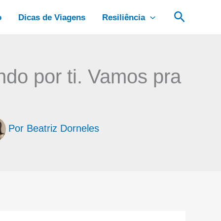
Pesquis
o
Dicas de Viagens
Resiliência
do por ti. Vamos pra
Por
Beatriz Dorneles