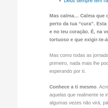
Deus sempre tem raz
Mas calma… Calma que o s
perto da tua “cura”. Esta
e no teu coração. É, na 
tortuoso e que exigir-te-
Mas como todas as jornad
primeiro, nada mais lhe po
esperando por ti.
Conhece a ti mesmo
. Acr
aquelas que realmente te i
algumas vezes não virá, p