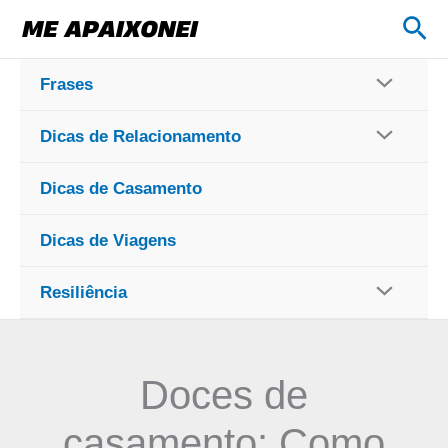
Ir
Pes
para
o
Frases
conteúdo
Dicas de Relacionamento
Dicas de Casamento
Dicas de Viagens
Resiliência
Doces de
casamento: Como