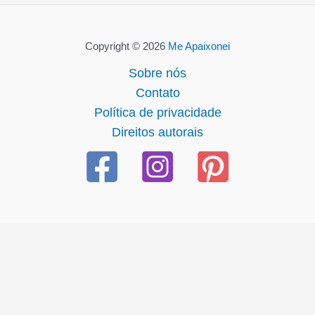
Copyright © 2026
Me Apaixonei
Sobre nós
Contato
Política de privacidade
Direitos autorais
cel giriş
starzbet giriş
starzbet
starzbet güncel giriş
starzbet