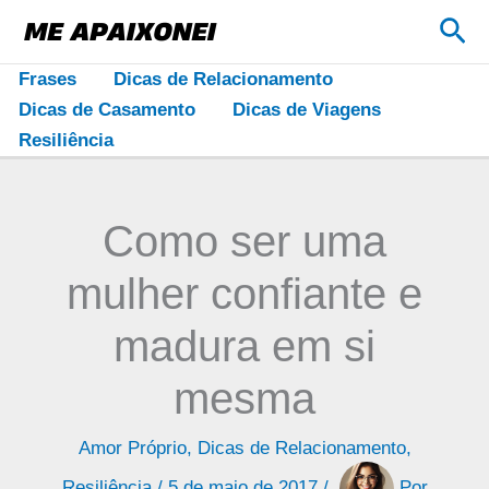
Ir
Pes
para
o
Frases
Dicas de Relacionamento
conteúdo
Dicas de Casamento
Dicas de Viagens
Resiliência
Como ser uma
mulher confiante e
madura em si
mesma
Amor Próprio
,
Dicas de Relacionamento
,
Resiliência
/
5 de maio de 2017
/
Por