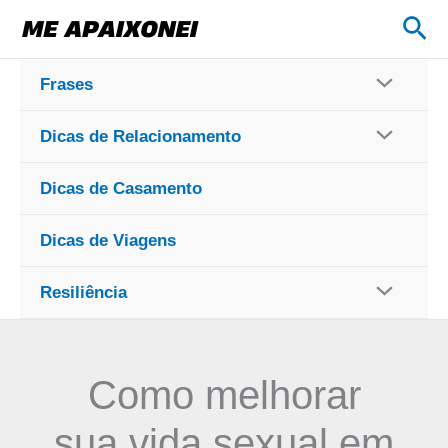
Ir
Pes
para
o
Frases
conteúdo
Dicas de Relacionamento
Dicas de Casamento
Dicas de Viagens
Resiliência
Como melhorar
sua vida sexual em