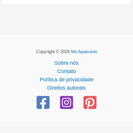
Copyright © 2026
Me Apaixonei
Sobre nós
Contato
Política de privacidade
Direitos autorais
asibom güncel giriş
casibom giriş
casibom
casibom güncel g