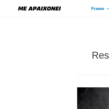
Ir
Frases
para
o
conteúdo
Resi