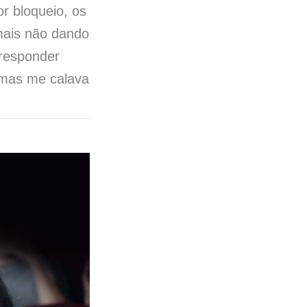
r bloqueio, os
mais não dando
 responder
 mas me calava