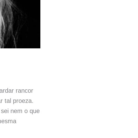
ardar rancor
 tal proeza.
 sei nem o que
 mesma