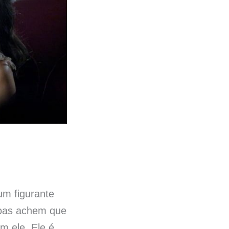
um figurante
soas achem que
m ele. Ele é