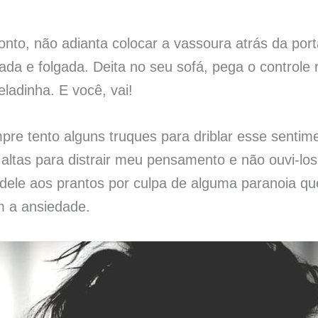
to, não adianta colocar a vassoura atrás da porta
tada e folgada. Deita no seu sofá, pega o control
ladinha. E você, vai!
re tento alguns truques para driblar esse sentim
altas para distrair meu pensamento e não ouvi-lo
ele aos prantos por culpa de alguma paranoia que
m a ansiedade.