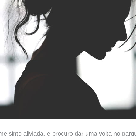
me sinto aliviada, e procuro dar uma volta no pa