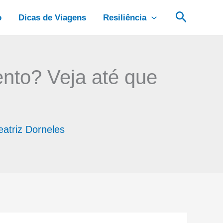
Pesquis
o
Dicas de Viagens
Resiliência
nto? Veja até que
eatriz Dorneles