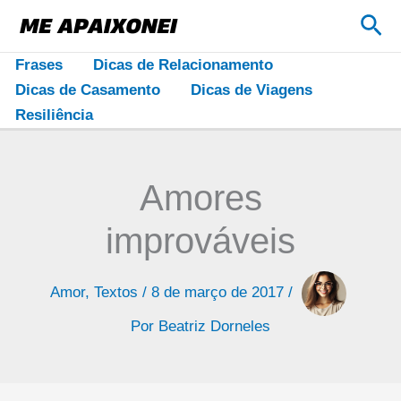
Ir
Pes
para
o
Frases
Dicas de Relacionamento
conteúdo
Dicas de Casamento
Dicas de Viagens
Resiliência
Amores
improváveis
Amor
,
Textos
/
8 de março de 2017
/
Por
Beatriz Dorneles