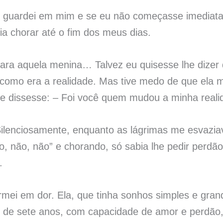
u guardei em mim e se eu não começasse imediat
ia chorar até o fim dos meus dias.
para aquela menina… Talvez eu quisesse lhe dizer
 como era a realidade. Mas tive medo de que ela 
me dissesse: – Foi você quem mudou a minha reali
Silenciosamente, enquanto as lágrimas me esvaz
, não, não” e chorando, só sabia lhe pedir perdã
.
rmei em dor. Ela, que tinha sonhos simples e gran
as de sete anos, com capacidade de amor e perd