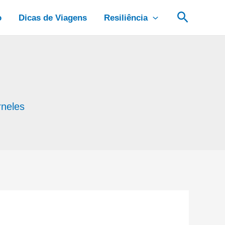
Pesquis
o
Dicas de Viagens
Resiliência
rneles