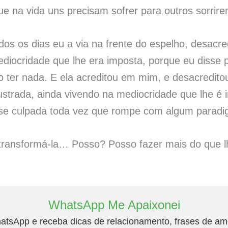
e na vida uns precisam sofrer para outros sorrir
s os dias eu a via na frente do espelho, desacre
iocridade que lhe era imposta, porque eu disse p
o ter nada. E ela acreditou em mim, e desacredito
strada, ainda vivendo na mediocridade que lhe é
-se culpada toda vez que rompe com algum parad
transformá-la… Posso? Posso fazer mais do que l
WhatsApp Me Apaixonei
tsApp e receba dicas de relacionamento, frases de amo