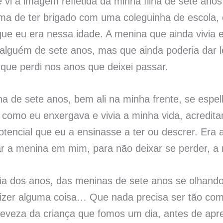
e vi a imagem refletida da minha filha de sete ano
ama de ter brigado com uma coleguinha de escola,
que eu era nessa idade. A menina que ainda vivia
 alguém de sete anos, mas que ainda poderia dar 
que perdi nos anos que deixei passar.
na de sete anos, bem ali na minha frente, se esp
como eu enxergava e vivia a minha vida, acredit
potencial que eu a ensinasse a ter ou descrer. Era
tar a menina em mim, para não deixar se perder,
ia dos anos, das meninas de sete anos se olhando
izer alguma coisa… Que nada precisa ser tão com
 leveza da criança que fomos um dia, antes de ap