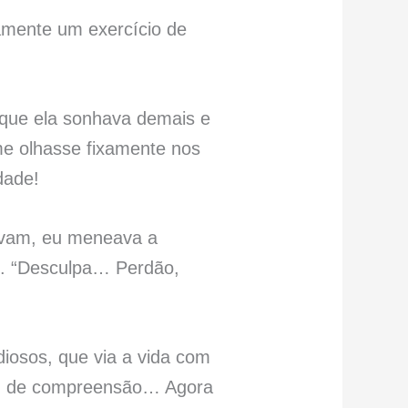
amente um exercício de
 que ela sonhava demais e
me olhasse fixamente nos
dade!
iavam, eu meneava a
o. “Desculpa… Perdão,
diosos, que via a vida com
ão, de compreensão… Agora