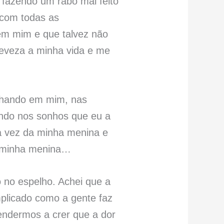
s fazendo um rabo mal feito
 com todas as
 em mim e que talvez não
leveza a minha vida e me
elhando em mim, nas
ando nos sonhos que eu a
 a vez da minha menina e
 a minha menina…
 no espelho. Achei que a
plicado como a gente faz
rendermos a crer que a dor