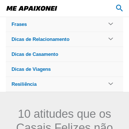
Ir
Pes
para
o
Frases
conteúdo
Dicas de Relacionamento
Dicas de Casamento
Dicas de Viagens
Resiliência
10 atitudes que os
Casais Felizes não