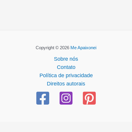
Copyright © 2026
Me Apaixonei
Sobre nós
Contato
Política de privacidade
Direitos autorais
güncel giriş
ultrabet giriş
ultrabet
ultrabet güncel giriş
ultrabe