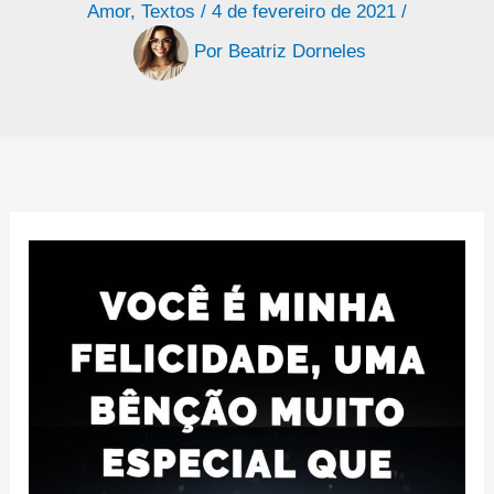
Amor
,
Textos
/
4 de fevereiro de 2021
/
Por
Beatriz Dorneles