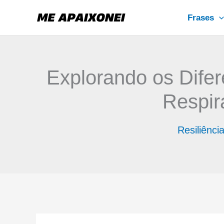
Ir
Frases
para
o
conteúdo
Explorando os Difer
Respir
Resiliênci