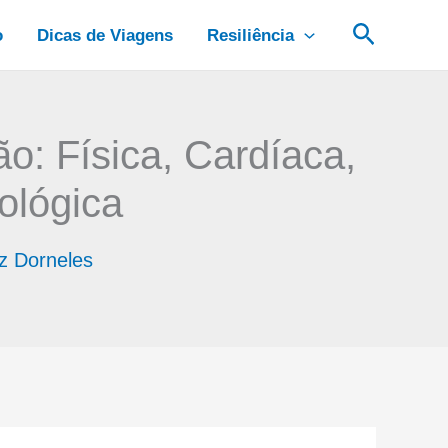
Pesquis
o
Dicas de Viagens
Resiliência
o: Física, Cardíaca,
ológica
iz Dorneles