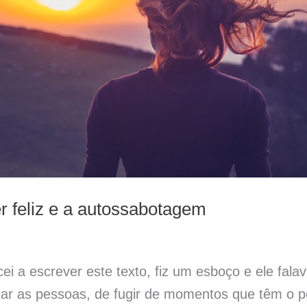
r feliz e a autossabotagem
 a escrever este texto, fiz um esboço e ele fala
ar as pessoas, de fugir de momentos que têm o po