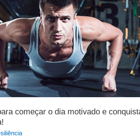
para começar o dia motivado e conquist
a!
siliência