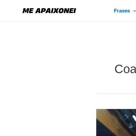
Ir
Frases
para
o
conteúdo
Coa