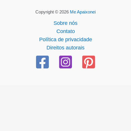
Copyright © 2026
Me Apaixonei
Sobre nós
Contato
Política de privacidade
Direitos autorais
 giriş
starzbet giriş
starzbet
starzbet güncel giriş
starzbet g