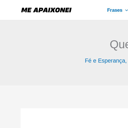
Ir
Frases
para
o
conteúdo
Que
Fé e Esperança