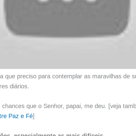
a que preciso para contemplar as maravilhas de s
es diários.
e chances que o Senhor, papai, me deu. [veja ta
re Paz e Fé
]
ões, especialmente as mais difíceis.