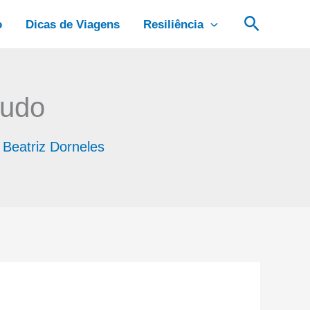
Pesquis
o
Dicas de Viagens
Resiliência
tudo
r
Beatriz Dorneles