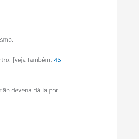
esmo.
ntro. [veja também:
45
não deveria dá-la por