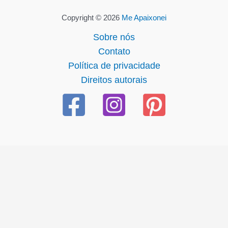
Copyright © 2026
Me Apaixonei
Sobre nós
Contato
Política de privacidade
Direitos autorais
güncel giriş
starzbet giriş
starzbet
starzbet güncel giriş
starz