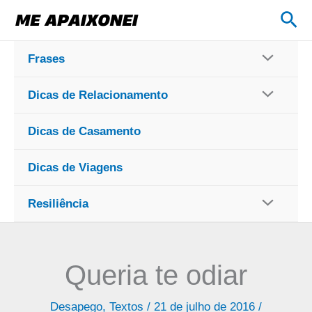
Ir
Pes
para
o
Frases
conteúdo
Dicas de Relacionamento
Dicas de Casamento
Dicas de Viagens
Resiliência
Queria te odiar
Desapego
,
Textos
/
21 de julho de 2016
/