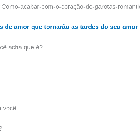
 “Como-acabar-com-o-coração-de-garotas-romanti
es de amor que tornarão as tardes do seu amor 
cê acha que é?
m você.
?