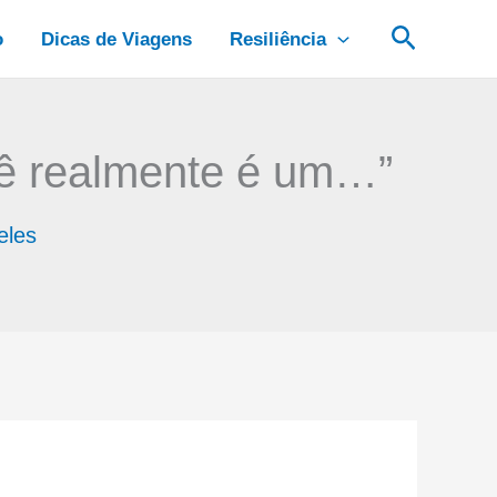
Pesquis
o
Dicas de Viagens
Resiliência
ê realmente é um…”
eles