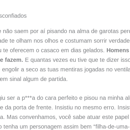
não saem por aí pisando na alma de garotas per
ade te olham nos olhos e costumam sorrir verdades
u te oferecem o casaco em dias gelados.
Homens 
ue fazem.
E quantas vezes eu tive que te dizer iss
 e engolir a seco as tuas mentiras jogadas no vent
em sinal algum de partida.
iu ser a p***a do cara perfeito e pisou na minha
te da porta de frente. Insistiu no mesmo erro. Ins
da. Mas convenhamos, você sabe atuar este pape
tenha um personagem assim bem “filha-de-uma-p*