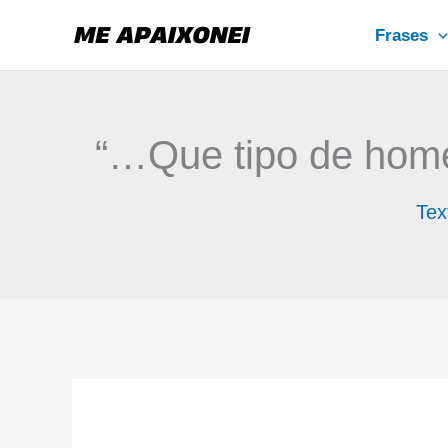
Ir
Frases
para
o
conteúdo
“…Que tipo de hom
Tex