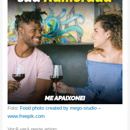
Foto:
Food photo created by mego-studio –
www.freepik.com
Você verá neste artigo: