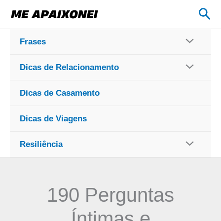
Ir
Pes
para
o
Frases
conteúdo
Dicas de Relacionamento
Dicas de Casamento
Dicas de Viagens
Resiliência
190 Perguntas
Íntimas e