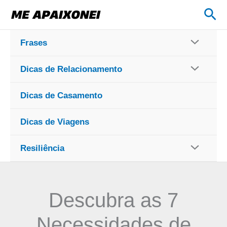
Ir
Pes
para
o
Frases
conteúdo
Dicas de Relacionamento
Dicas de Casamento
Dicas de Viagens
Resiliência
Descubra as 7
Necessidades de