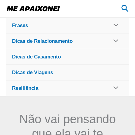
Ir
Pes
para
o
Frases
conteúdo
Dicas de Relacionamento
Dicas de Casamento
Dicas de Viagens
Resiliência
Não vai pensando
que ela vai te