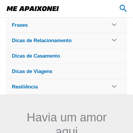
Ir
Pes
para
o
Frases
conteúdo
Dicas de Relacionamento
Dicas de Casamento
Dicas de Viagens
Resiliência
Havia um amor
aqui