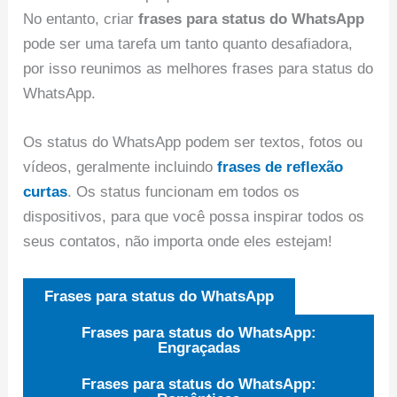
No entanto, criar
frases para status do WhatsApp
pode ser uma tarefa um tanto quanto desafiadora,
por isso reunimos as melhores frases para status do
WhatsApp.
Os status do WhatsApp podem ser textos, fotos ou
vídeos, geralmente incluindo
frases de reflexão
curtas
. Os status funcionam em todos os
dispositivos, para que você possa inspirar todos os
seus contatos, não importa onde eles estejam!
Frases para status do WhatsApp
Frases para status do WhatsApp:
Engraçadas
Frases para status do WhatsApp: