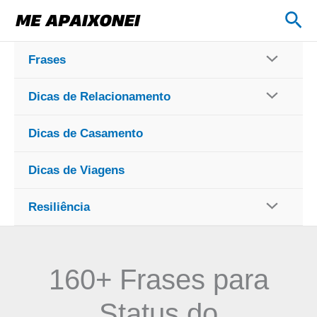
Ir
Pes
para
o
Frases
conteúdo
Dicas de Relacionamento
Dicas de Casamento
Dicas de Viagens
Resiliência
160+ Frases para
Status do