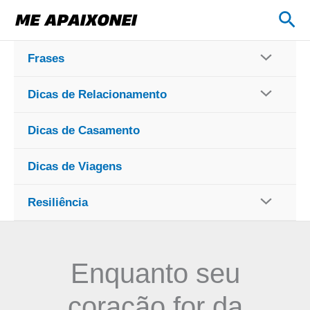
Ir
Pes
para
o
Frases
conteúdo
Dicas de Relacionamento
Dicas de Casamento
Dicas de Viagens
Resiliência
Enquanto seu
coração for da