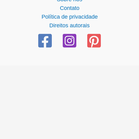
Contato
Política de privacidade
Direitos autorais
l giriş
starzbet giriş
starzbet
starzbet güncel giriş
starzbet g