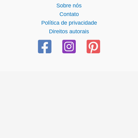
Sobre nós
Contato
Política de privacidade
Direitos autorais
ş
starzbet giriş
starzbet
starzbet güncel giriş
starzbet giriş
s