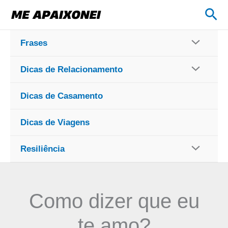
Ir
Pes
para
o
Frases
conteúdo
Dicas de Relacionamento
Dicas de Casamento
Dicas de Viagens
Resiliência
Como dizer que eu
te amo?