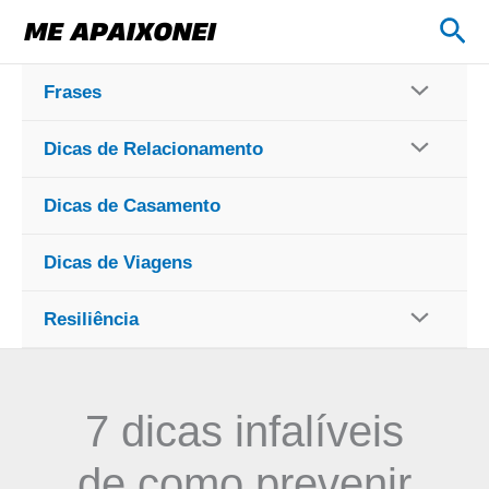
Ir
Pes
para
o
Frases
conteúdo
Dicas de Relacionamento
Dicas de Casamento
Dicas de Viagens
Resiliência
7 dicas infalíveis
de como prevenir