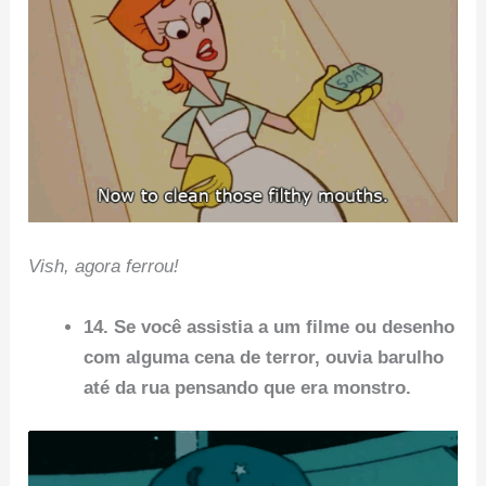
Vish, agora ferrou!
14. Se você assistia a um filme ou desenho
com alguma cena de terror, ouvia barulho
até da rua pensando que era monstro.