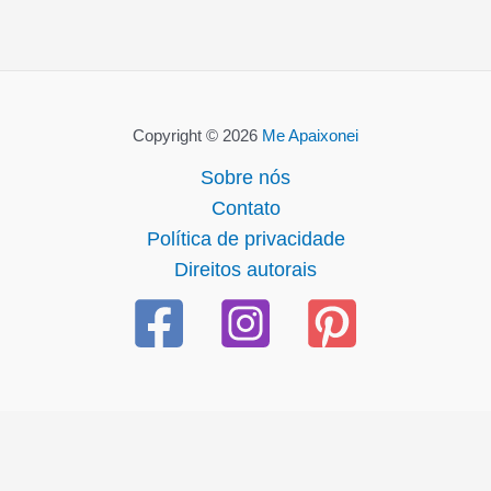
Copyright © 2026
Me Apaixonei
Sobre nós
Contato
Política de privacidade
Direitos autorais
starzbet güncel giriş
starzbet giriş
starzbet
starzbet güncel g