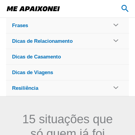
Ir
Pes
para
o
Frases
conteúdo
Dicas de Relacionamento
Dicas de Casamento
Dicas de Viagens
Resiliência
15 situações que
só quem já foi