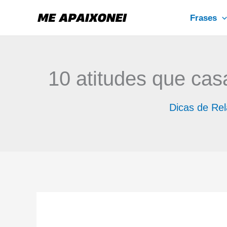
Ir
Frases
para
o
conteúdo
10 atitudes que ca
Dicas de Re