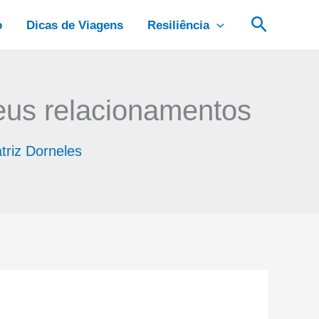
Pesquis
o
Dicas de Viagens
Resiliência
eus relacionamentos
triz Dorneles