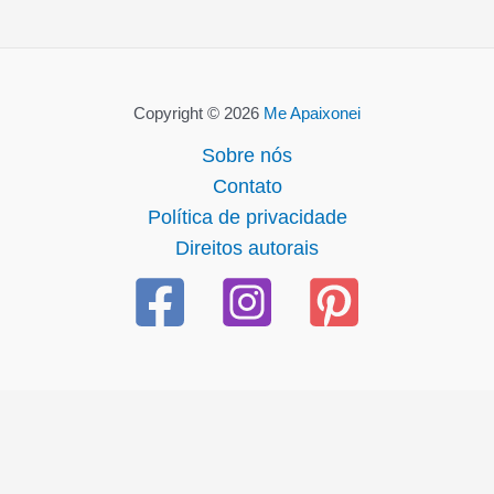
Copyright © 2026
Me Apaixonei
Sobre nós
Contato
Política de privacidade
Direitos autorais
giriş
casibom giriş
casibom
casibom güncel giriş
casibom g