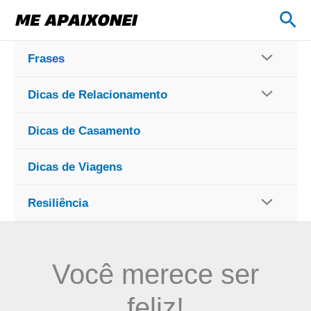
Ir
Pes
para
o
Frases
conteúdo
Dicas de Relacionamento
Dicas de Casamento
Dicas de Viagens
Resiliência
Você merece ser
feliz!