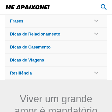
Ir
Pes
para
o
Frases
conteúdo
Dicas de Relacionamento
Dicas de Casamento
Dicas de Viagens
Resiliência
Viver um grande
amor é mandatório