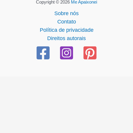
Copyright © 2026
Me Apaixonei
Sobre nós
Contato
Política de privacidade
Direitos autorais
giriş
casibom giriş
casibom
casibom güncel giriş
casibom g