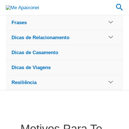
Ir
Pes
para
o
Frases
conteúdo
Dicas de Relacionamento
Dicas de Casamento
Dicas de Viagens
Resiliência
Motivos Para Te