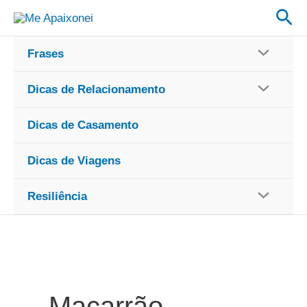
Ir
Pes
para
o
Frases
conteúdo
Dicas de Relacionamento
Dicas de Casamento
Dicas de Viagens
Resiliência
Macarrão