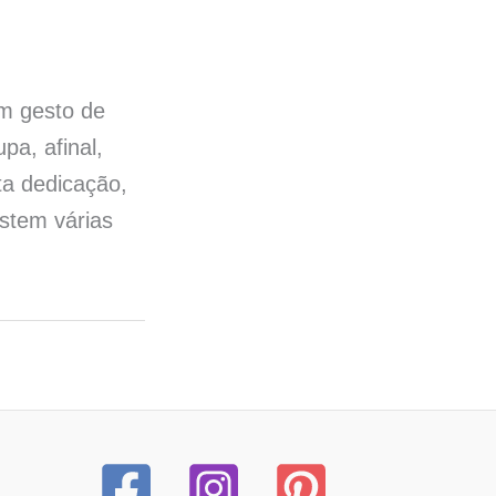
um gesto de
a, afinal,
ta dedicação,
istem várias