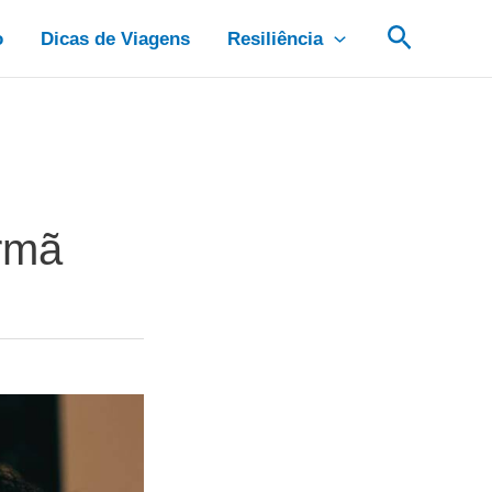
Pesquis
o
Dicas de Viagens
Resiliência
Irmã