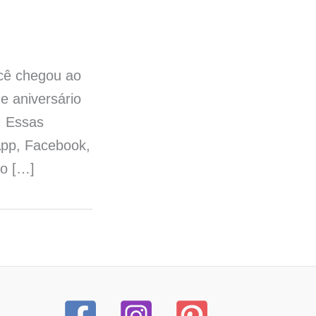
ocê chegou ao
e aniversário
. Essas
App, Facebook,
ão […]