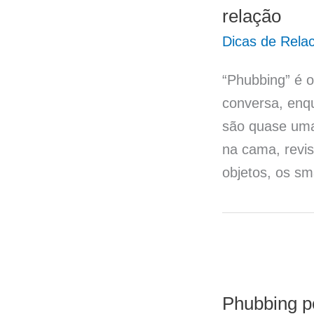
relação
Dicas de Rela
“Phubbing” é 
conversa, enqu
são quase uma
na cama, revis
objetos, os sm
Phubbing po