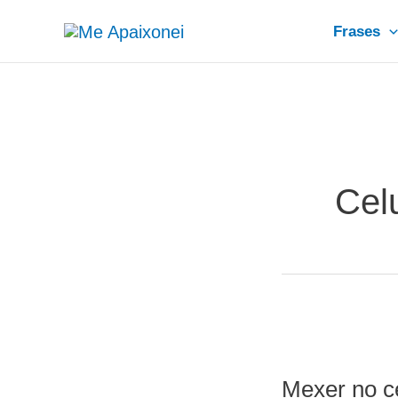
Ir
Frases
para
o
conteúdo
Cel
Mexer no ce