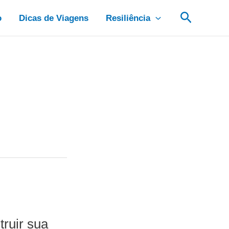
Pesquis
o
Dicas de Viagens
Resiliência
truir sua