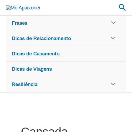
Ir
Pes
para
o
Frases
conteúdo
Dicas de Relacionamento
Dicas de Casamento
Dicas de Viagens
Resiliência
Cansada