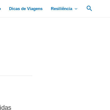
Pesquis
o
Dicas de Viagens
Resiliência
idas