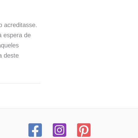
 acreditasse.
à espera de
aqueles
a deste