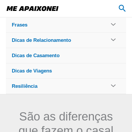
Ir
Pes
para
o
Frases
conteúdo
Dicas de Relacionamento
Dicas de Casamento
Dicas de Viagens
Resiliência
São as diferenças
que fazem o casal